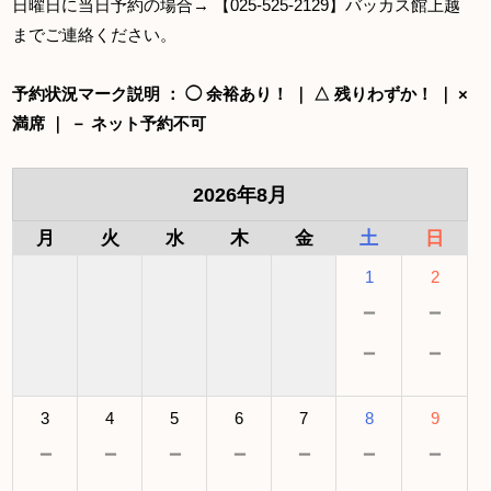
日曜日に当日予約の場合→ 【025-525-2129】バッカス館上越
までご連絡ください。
予約状況マーク説明 ： ◯ 余裕あり！ ｜ △ 残りわずか！ ｜ ×
満席 ｜ － ネット予約不可
2026年8月
月
火
水
木
金
土
日
1
2
－
－
－
－
3
4
5
6
7
8
9
－
－
－
－
－
－
－