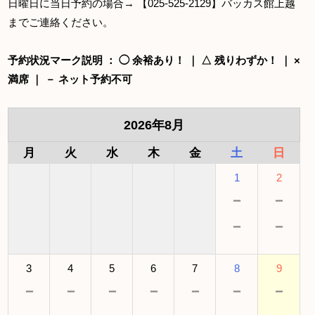
日曜日に当日予約の場合→ 【025-525-2129】バッカス館上越
までご連絡ください。
予約状況マーク説明 ： ◯ 余裕あり！ ｜ △ 残りわずか！ ｜ ×
満席 ｜ － ネット予約不可
2026年8月
月
火
水
木
金
土
日
1
2
－
－
－
－
3
4
5
6
7
8
9
－
－
－
－
－
－
－