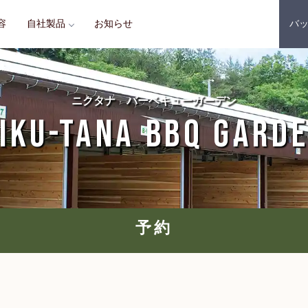
容
自社製品
お知らせ
バ
ニクタナ バーベキューガーデン
IKU-TANA BBQ GARD
予約