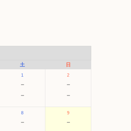
土
日
1
2
－
－
－
－
8
9
－
－