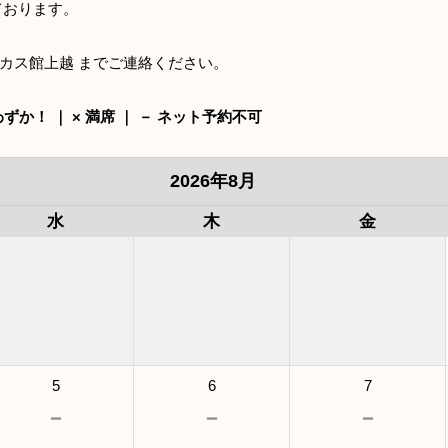
ております。
】バッカス館上越 までご連絡ください。
ずか！ ｜ × 満席 ｜ － ネット予約不可
2026年8月
水
木
金
5
6
7
－
－
－