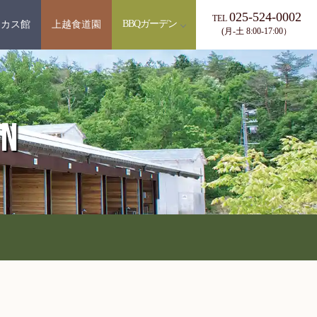
025-524-0002
TEL
BBQガーデン
ッカス館
上越食道園
(月-土 8:00-17:00）
EN