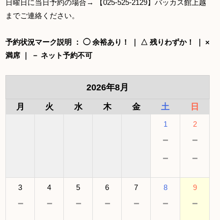
日曜日に当日予約の場合→ 【025-525-2129】バッカス館上越
までご連絡ください。
予約状況マーク説明 ： ◯ 余裕あり！ ｜ △ 残りわずか！ ｜ ×
満席 ｜ － ネット予約不可
2026年8月
月
火
水
木
金
土
日
1
2
－
－
－
－
3
4
5
6
7
8
9
－
－
－
－
－
－
－